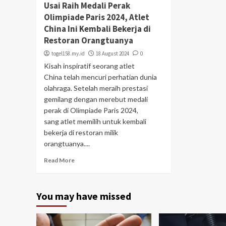
Usai Raih Medali Perak
Olimpiade Paris 2024, Atlet
China Ini Kembali Bekerja di
Restoran Orangtuanya
togel158.my.id
18 August 2024
0
Kisah inspiratif seorang atlet
China telah mencuri perhatian dunia
olahraga. Setelah meraih prestasi
gemilang dengan merebut medali
perak di Olimpiade Paris 2024,
sang atlet memilih untuk kembali
bekerja di restoran milik
orangtuanya....
Read More
You may have missed