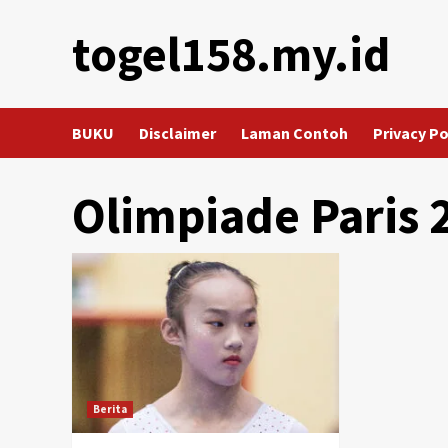
Skip
togel158.my.id
to
content
BUKU
Disclaimer
Laman Contoh
Privacy Po
Olimpiade Paris 
Berita