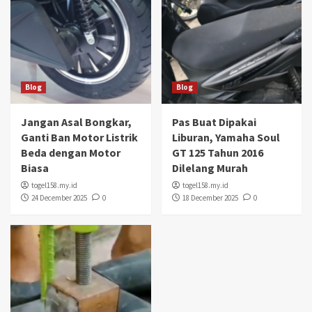
Blog
Blog
Jangan Asal Bongkar,
Pas Buat Dipakai
Ganti Ban Motor Listrik
Liburan, Yamaha Soul
Beda dengan Motor
GT 125 Tahun 2016
Biasa
Dilelang Murah
togel158.my.id
togel158.my.id
24 December 2025
0
18 December 2025
0