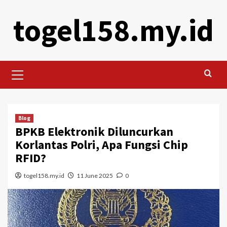
Skip
togel158.my.id
to
content
Primary
Menu
Blog
BPKB Elektronik Diluncurkan
Korlantas Polri, Apa Fungsi Chip
RFID?
togel158.my.id
11 June 2025
0