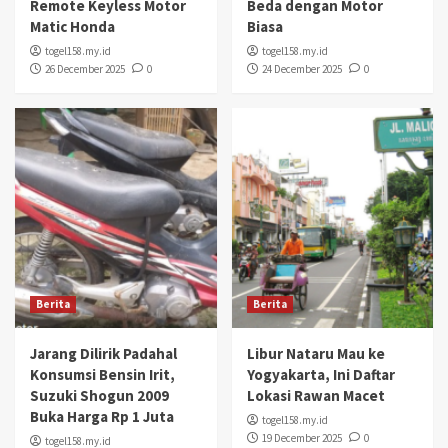
Remote Keyless Motor
Beda dengan Motor
Matic Honda
Biasa
togel158.my.id
togel158.my.id
26 December 2025
0
24 December 2025
0
Berita
Berita
Jarang Dilirik Padahal
Libur Nataru Mau ke
Konsumsi Bensin Irit,
Yogyakarta, Ini Daftar
Suzuki Shogun 2009
Lokasi Rawan Macet
Buka Harga Rp 1 Juta
togel158.my.id
19 December 2025
0
togel158.my.id