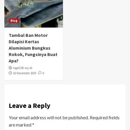
Blog
Tambal Ban Motor
Dilapisi Kertas
Aluminium Bungkus
Rokok, Fungsinya Buat
Apa?
togel158.my.id
16 December 2025
0
Leave a Reply
Your email address will not be published.
Required fields
are marked
*