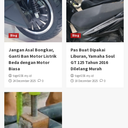
Blog
Blog
Jangan Asal Bongkar,
Pas Buat Dipakai
Ganti Ban Motor Listrik
Liburan, Yamaha Soul
Beda dengan Motor
GT 125 Tahun 2016
Biasa
Dilelang Murah
togel158.my.id
togel158.my.id
24 December 2025
0
18 December 2025
0