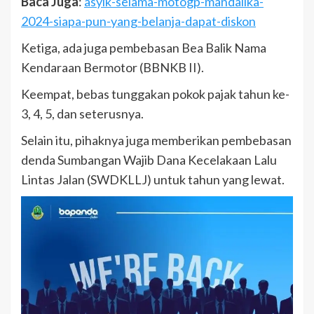
Baca Juga
:
asyik-selama-motogp-mandalika-
2024-siapa-pun-yang-belanja-dapat-diskon
Ketiga, ada juga pembebasan Bea Balik Nama
Kendaraan Bermotor (BBNKB II).
Keempat, bebas tunggakan pokok pajak tahun ke-
3, 4, 5, dan seterusnya.
Selain itu, pihaknya juga memberikan pembebasan
denda Sumbangan Wajib Dana Kecelakaan Lalu
Lintas Jalan (SWDKLLJ) untuk tahun yang lewat.