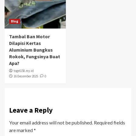
Blog
Tambal Ban Motor
Dilapisi Kertas
Aluminium Bungkus
Rokok, Fungsinya Buat
Apa?
togel158.my.id
16 December 2025
0
Leave a Reply
Your email address will not be published.
Required fields
are marked
*