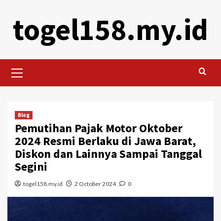
Skip
togel158.my.id
to
content
Primary
Menu
Blog
Pemutihan Pajak Motor Oktober
2024 Resmi Berlaku di Jawa Barat,
Diskon dan Lainnya Sampai Tanggal
Segini
togel158.my.id
2 October 2024
0