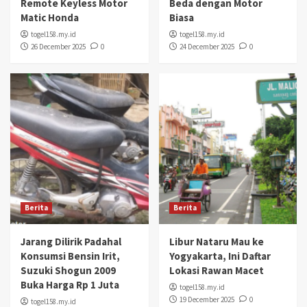
Remote Keyless Motor
Beda dengan Motor
Matic Honda
Biasa
togel158.my.id
togel158.my.id
26 December 2025
0
24 December 2025
0
Berita
Berita
Jarang Dilirik Padahal
Libur Nataru Mau ke
Konsumsi Bensin Irit,
Yogyakarta, Ini Daftar
Suzuki Shogun 2009
Lokasi Rawan Macet
Buka Harga Rp 1 Juta
togel158.my.id
19 December 2025
0
togel158.my.id